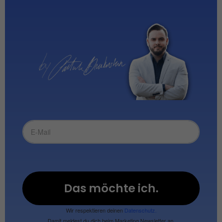
Das möchte ich.
Wir respektieren deinen
Datenschutz.
Damit meldest du dich beim Marketing Newsletter an.