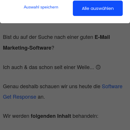
Auswahl speichern
Alle auswählen
Bist du auf der Suche nach einer guten
E-Mail
?
Marketing-Software
Ich auch & das schon seit einer Weile... 🙃
Genau deshalb schauen wir uns heute die
Software
Get Response
an.
Wir werden
behandeln:
folgenden Inhalt